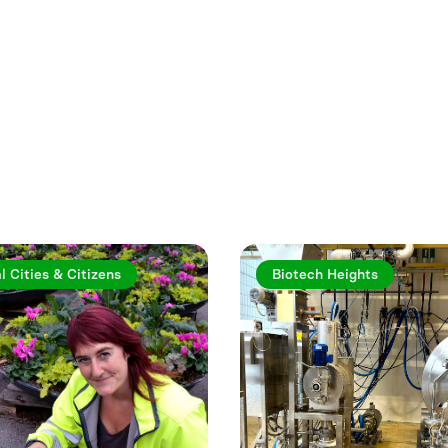
rtiklar
l Cities & Citizens
Biotech Heights