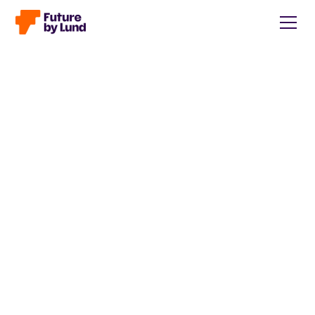
Tillbaka till alla inlägg
Caroline Wendt
Head of Communications, content manager, storytelling