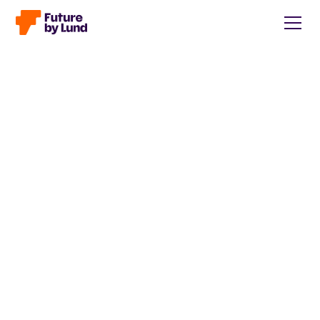
Tillbaka till alla inlägg
Caroline Wendt
Head of Communications, content manager, storytelling