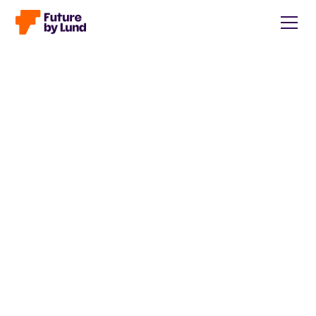
Tillbaka till alla inlägg
Caroline Wendt
Head of Communications, content manager, storytelling