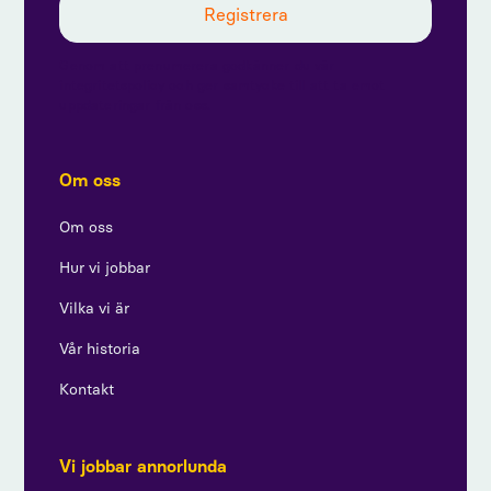
Genom att prenumerera godkänner du vår
integritetspolicy och ger samtycke till att ta emot
uppdateringar från oss.
Om oss
Om oss
Hur vi jobbar
Vilka vi är
Vår historia
Kontakt
Vi jobbar annorlunda