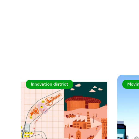
Utforska fler a
Innovation district
Movin