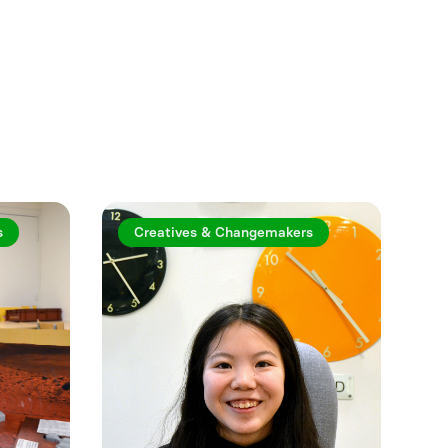
Se mer
s
Creatives & Changemakers