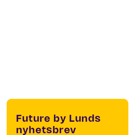
Future Living & Spaces
Sustainability
Food
Biosolutions
Future by Lunds
nyhetsbrev