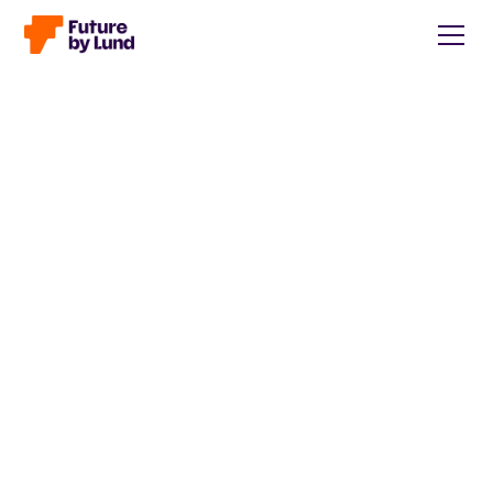
Tillbaka till alla inlägg
Caroline Wendt
Head of Communications, content manager, storytelling