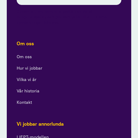
Genom att prenumerera godkänner du vår
integritetspolicy och ger samtycke till att ta emot
uppdateringar från oss.
Om oss
Om oss
Hur vi jobbar
Vilka vi är
Vår historia
Kontakt
Vi jobbar annorlunda
LIEPT-modellen