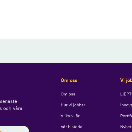
Om oss
Vi jo
Om oss
LIEPT
 senaste
Hur vi jobbar
Innova
ss och våra
Vilka vi är
Portfö
Vår historia
Nyhet