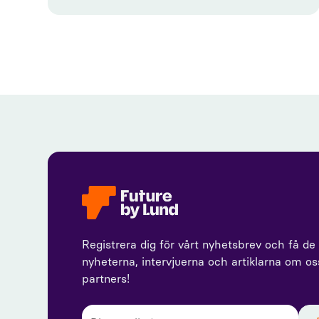
Registrera dig för vårt nyhetsbrev och få de
nyheterna, intervjuerna och artiklarna om o
partners!