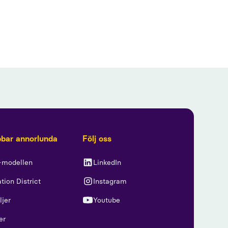
bbar annorlunda
Följ oss
-modellen
LinkedIn
tion District
Instagram
ljer
Youtube
er