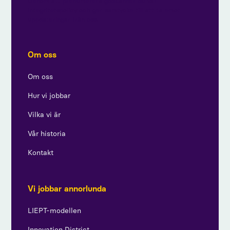
Genom att prenumerera godkänner du vår
integritetspolicy och ger samtycke till att ta emot
uppdateringar från oss.
Om oss
Om oss
Hur vi jobbar
Vilka vi är
Vår historia
Kontakt
Vi jobbar annorlunda
LIEPT-modellen
Innovation District