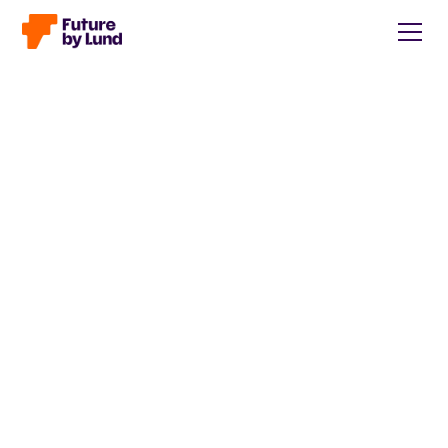
Tillbaka till alla inlägg
Caroline Wendt
Head of Communications, content manager, storytelling