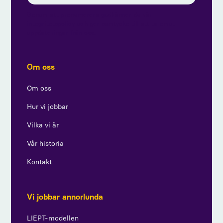
Genom att prenumerera godkänner du vår
integritetspolicy och ger samtycke till att ta emot
uppdateringar från oss.
Om oss
Om oss
Hur vi jobbar
Vilka vi är
Vår historia
Kontakt
Vi jobbar annorlunda
LIEPT-modellen