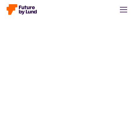
Tillbaka till alla inlägg
Caroline Wendt
Head of Communications, content manager, storytelling