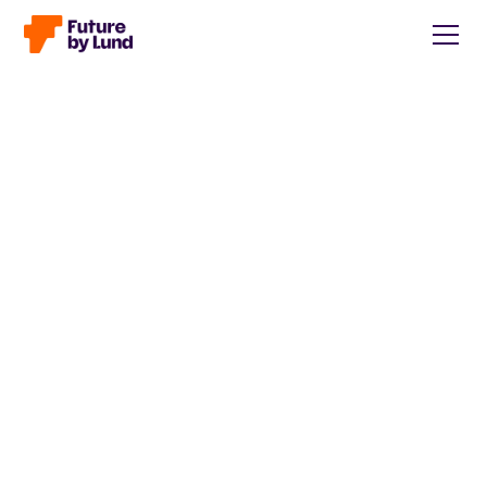
Tillbaka till alla inlägg
Caroline Wendt
Head of Communications, content manager, storytelling