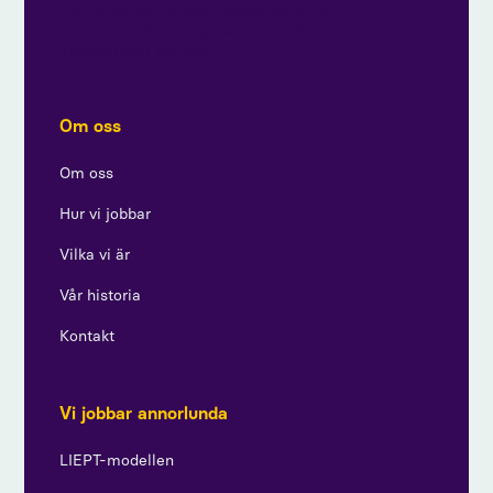
Genom att prenumerera godkänner du vår
integritetspolicy och ger samtycke till att ta emot
uppdateringar från oss.
Om oss
Om oss
Hur vi jobbar
Vilka vi är
Vår historia
Kontakt
Vi jobbar annorlunda
LIEPT-modellen