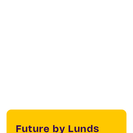
Co-Create
Digital Cities & Citizens
Future Living & Spaces
Our partners
Sustainability
Future by Lunds