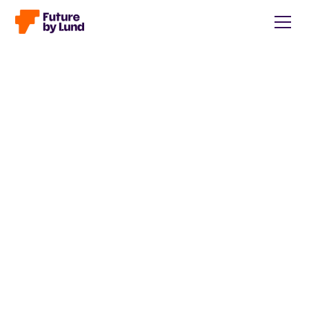
Tillbaka till alla inlägg
Caroline Wendt
Head of Communications, content manager, storytelling