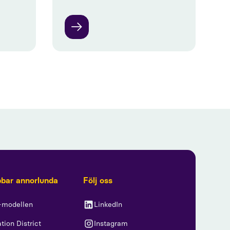
bbar annorlunda
Följ oss
-modellen
LinkedIn
tion District
Instagram