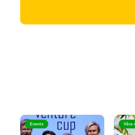
Utforska fler a
Events
Våra 