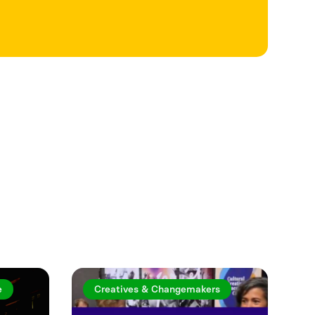
Se mer
e
Creatives & Changemakers