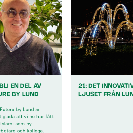
BLI EN DEL AV
21: DET INNOVATI
URE BY LUND
LJUSET FRÅN LU
 Future by Lund är
t glada att vi nu har fått
 Islami som ny
betare och kollega.