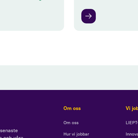
Om oss
Vi jo
Om oss
LIEPT
 senaste
Hur vi jobbar
Innova
ss och våra