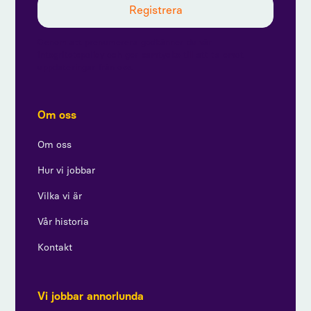
Genom att prenumerera godkänner du vår
integritetspolicy och ger samtycke till att ta emot
uppdateringar från oss.
Om oss
Om oss
Hur vi jobbar
Vilka vi är
Vår historia
Kontakt
Vi jobbar annorlunda