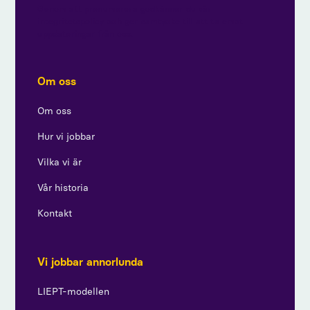
Genom att prenumerera godkänner du vår
integritetspolicy och ger samtycke till att ta emot
uppdateringar från oss.
Om oss
Om oss
Hur vi jobbar
Vilka vi är
Vår historia
Kontakt
Vi jobbar annorlunda
LIEPT-modellen