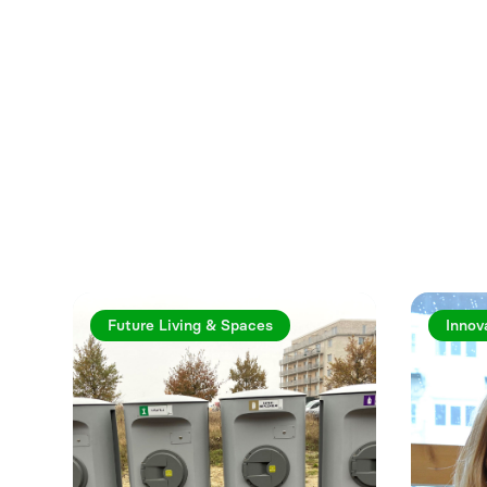
Utforska fler a
Future Living & Spaces
Innov