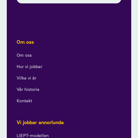
Genom att prenumerera godkänner du vår
integritetspolicy och ger samtycke till att ta emot
uppdateringar från oss.
Om oss
Om oss
Hur vi jobbar
Vilka vi är
Vår historia
Kontakt
Vi jobbar annorlunda
LIEPT-modellen