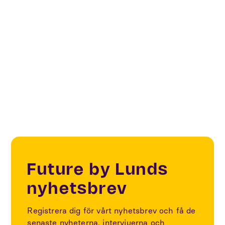
KonsertX är en del av innovationsportföljen
Personalised digital concerts som involverar Malmö
Live, Inter Art Centre, Helsingborg Arena & Scen,
sex fakulteter på Lunds universitet, AXIS
Communications, Amazon Web Services,
CapGemini, Cinfo, Onstage AI.
Future by Lunds
nyhetsbrev
Registrera dig för vårt nyhetsbrev och få de
senaste nyheterna, intervjuerna och