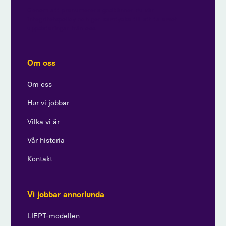
Genom att prenumerera godkänner du vår
integritetspolicy och ger samtycke till att ta emot
uppdateringar från oss.
Om oss
Om oss
Hur vi jobbar
Vilka vi är
Vår historia
Kontakt
Vi jobbar annorlunda
LIEPT-modellen