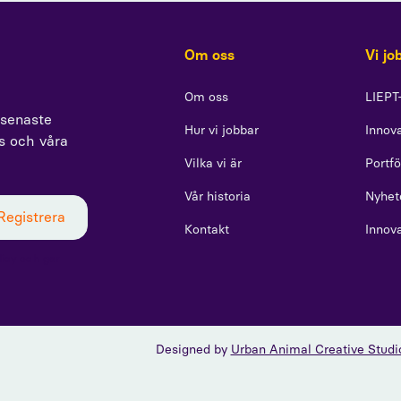
Om oss
Vi jo
Om oss
LIEPT
 senaste
Hur vi jobbar
Innova
ss och våra
Vilka vi är
Portfö
Vår historia
Nyhet
Kontakt
Innov
icy och ger
Designed by
Urban Animal Creative Studi