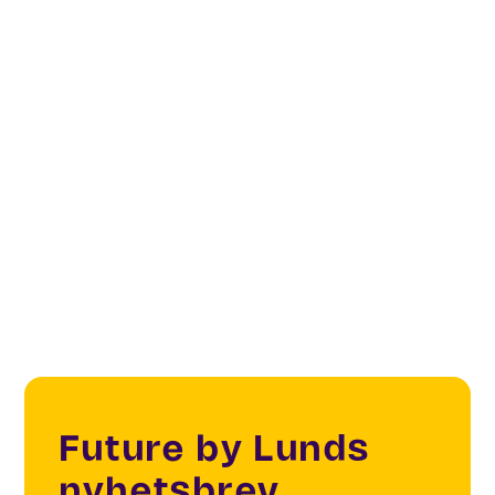
Moving Things & People
Smart Cities
Sustainability
Elektrifiering av stadens transporter
Future by Lunds
nyhetsbrev