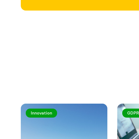
Utforska fler a
Innovation
GDPR