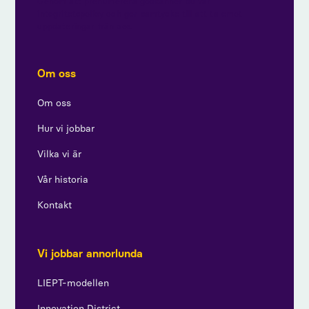
Genom att prenumerera godkänner du vår
integritetspolicy och ger samtycke till att ta emot
uppdateringar från oss.
Om oss
Om oss
Hur vi jobbar
Vilka vi är
Vår historia
Kontakt
Vi jobbar annorlunda
LIEPT-modellen
Innovation District