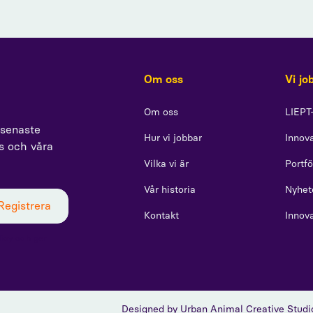
Om oss
Vi jo
Om oss
LIEPT
 senaste
Hur vi jobbar
Innova
ss och våra
Vilka vi är
Portfö
Vår historia
Nyhet
Kontakt
Innov
icy och ger
Designed by
Urban Animal Creative Studi