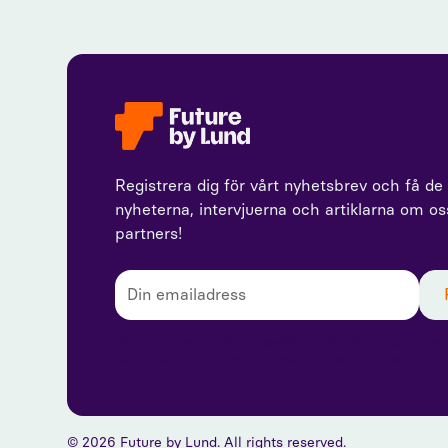
Registrera dig för vårt nyhetsbrev och få de
nyheterna, intervjuerna och artiklarna om o
partners!
Genom att prenumerera godkänner du vår integritetspol
samtycke till att ta emot uppdateringar från oss.
© 2026 Future by Lund. All rights reserved.