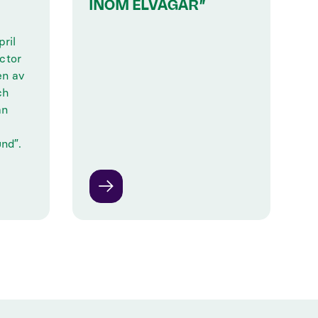
INOM ELVÄGAR”
ril
ctor
en av
ch
an
nd”.