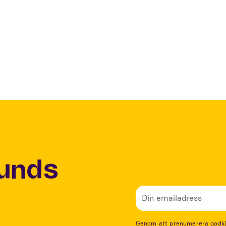
och därför blir exponeringen vanligtvis mycket 
Strålskyddsmyndigheten har även mätt exponering
visar att även om vi lägger ihop exponeringen frå
exponeringen för radiovågor låg.”
Lunds
Genom att prenumerera godkänn