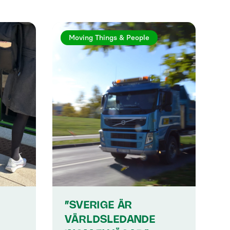
Moving Things & People
”SVERIGE ÄR
VÄRLDSLEDANDE