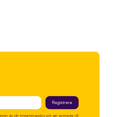
lägre än myndighetens referensvärden.”
en för radiovågor i samhället och ”resultatet
n olika typer av sändare så är den totala
er du vår integritetspolicy och ger samtycke till