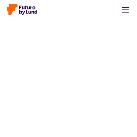
Tillbaka till alla inlägg
Caroline Wendt
Head of Communications, content manager, storytelling