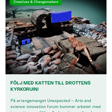
Creatives & Changemakers
FÖLJ MED KATTEN TILL DROTTENS
KYRKORUIN!
På arrangemanget Unexpected – Arts and
science innovation forum kommer arbetet med