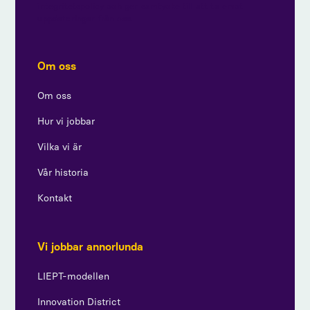
integritetspolicy och ger samtycke till att ta emot
uppdateringar från oss.
Om oss
Om oss
Hur vi jobbar
Vilka vi är
Vår historia
Kontakt
Vi jobbar annorlunda
LIEPT-modellen
Innovation District