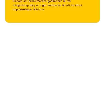
Genom att prenumerera godkänner du vår
integritetspolicy och ger samtycke till att ta emot
uppdateringar från oss.
Utforska fler projekt