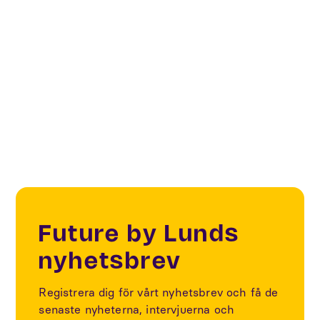
Följdprojekt
: Resultatet av projektet ska visas i den
digitala tvilling som skapades i Veberöd under SOM-
projektet.
Future by Lunds
nyhetsbrev
Registrera dig för vårt nyhetsbrev och få de
senaste nyheterna, intervjuerna och