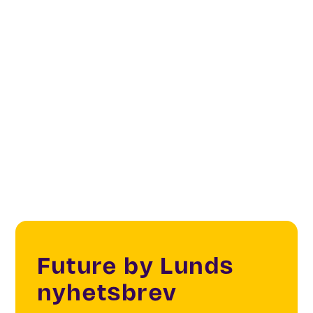
deltagarna var kvinnor.
Barcamper
startades
ursprungligen i Italien av Gianluca Dettori på
Venture capital bolaget DPixel i Milano. Sedan
starten 2012 har Barcamper teamet stannat till på
över 200 platser, träffat 3400 entreprenörer och
utvärderat mer än 2000 affärsidéer.
Future by Lunds
nyhetsbrev