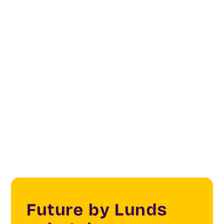
IoT
Smart Cities
Sustainability
Lund Open Sensoring City
Future by Lunds