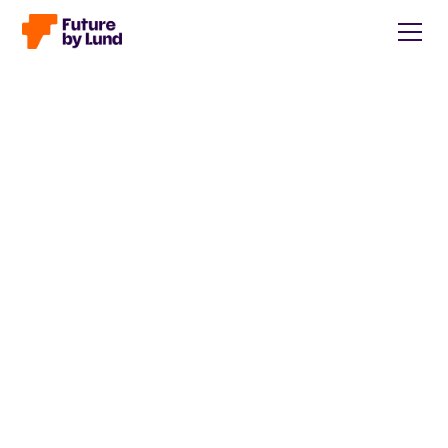
Tillbaka till alla inlägg
Caroline Wendt
Head of Communications, content manager, storytelling