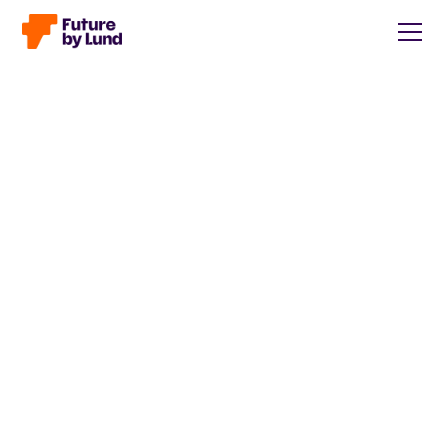
Tillbaka till alla inlägg
Caroline Wendt
Head of Communications, content manager, storytelling