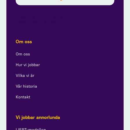
Genom att prenumerera godkänner du vår
integritetspolicy och ger samtycke till att ta emot
uppdateringar från oss.
Om oss
Om oss
Hur vi jobbar
Vilka vi är
Vår historia
Kontakt
Vi jobbar annorlunda
LIEPT-modellen