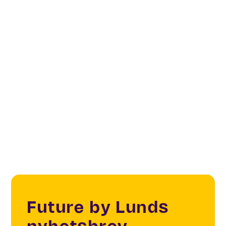
Future Living & Spaces
Ideas for Society
Sustainability
Water
Future by Lunds