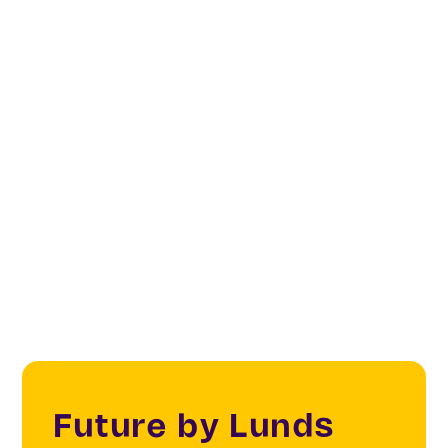
(projektledare), Gabriella Nilsson, vid Institutionen
för kulturvetenskaper samt Despina Christoforidou
vid Industridesign
Finansiering:
2 miljoner kronor
Finansiär:
Lunds universitet
Projekttid:
januari 2025-höst 2027
Future by Lunds