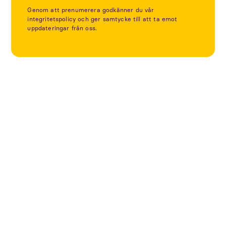
Genom att prenumerera godkänner du vår
integritetspolicy och ger samtycke till att ta emot
uppdateringar från oss.
Utforska fler projekt