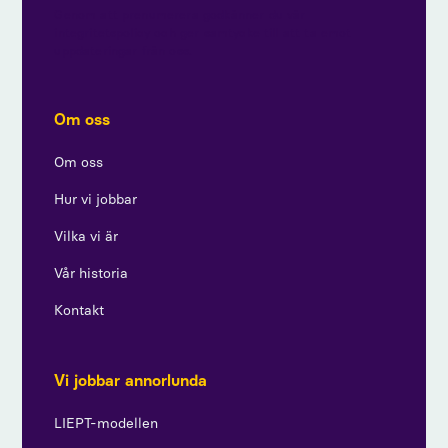
Genom att prenumerera godkänner du vår
integritetspolicy och ger samtycke till att ta emot
uppdateringar från oss.
Om oss
Om oss
Hur vi jobbar
Vilka vi är
Vår historia
Kontakt
Vi jobbar annorlunda
LIEPT-modellen