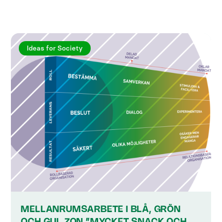
Ideas for Society
MELLANRUMSARBETE I BLÅ, GRÖN
OCH GUL ZON ”MYCKET SNACK OCH