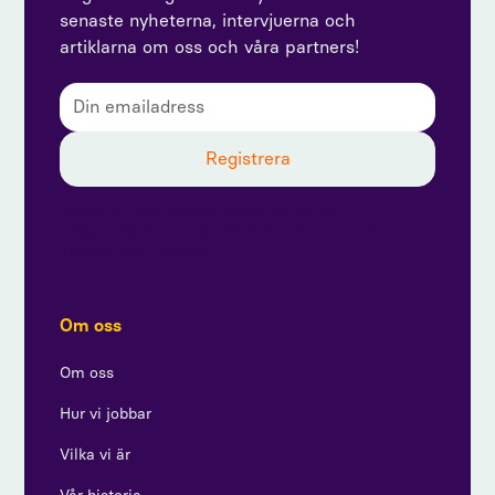
senaste nyheterna, intervjuerna och
artiklarna om oss och våra partners!
Genom att prenumerera godkänner du vår
integritetspolicy och ger samtycke till att ta emot
uppdateringar från oss.
Om oss
Om oss
Hur vi jobbar
Vilka vi är