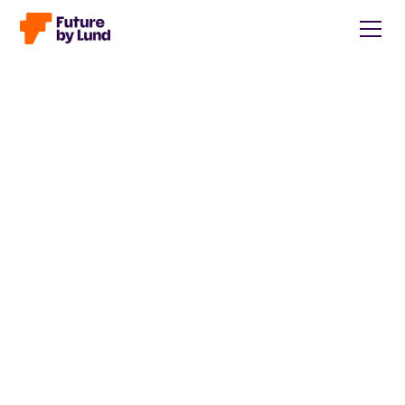
Tillbaka till alla inlägg
Caroline Wendt
Head of Communications, content manager, storytelling