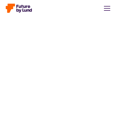
Tillbaka till alla inlägg
Caroline Wendt
Head of Communications, content manager, storytelling