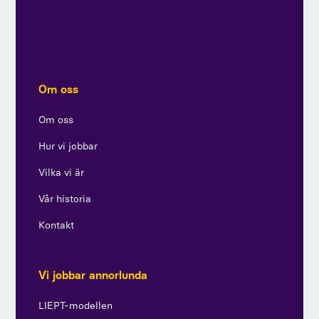
Genom att prenumerera godkänner du vår
integritetspolicy och ger samtycke till att ta emot
uppdateringar från oss.
Om oss
Om oss
Hur vi jobbar
Vilka vi är
Vår historia
Kontakt
Vi jobbar annorlunda
LIEPT-modellen